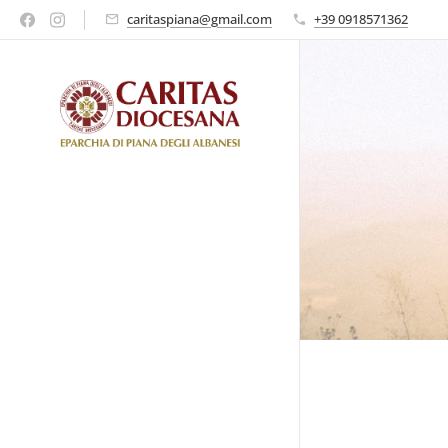
caritaspiana@gmail.com
+39 0918571362