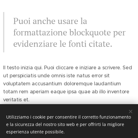
Puoi anche usare la
formattazione blockquote per
evidenziare le fonti citate.
Il testo inizia qui. Puoi cliccare e iniziare a scrivere. Sed
ut perspiciatis unde omnis iste natus error sit
voluptatem accusantium doloremque laudantium
totam rem aperiam eaque ipsa quae ab illo inventore
veritatis et.
Utilizziamo i cookie per consentire il corretto funzionamento
Share
e la sicurezza del nostro sito web e per offrirti la migliore
esperienza utente possibile.